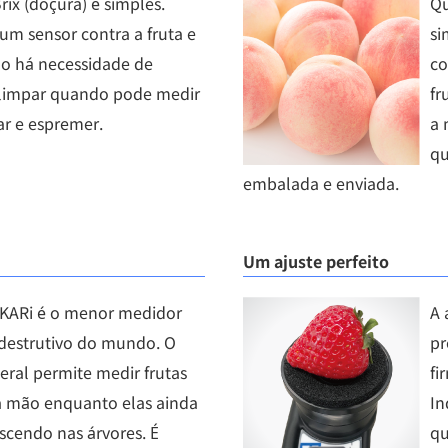
rix (doçura) é simples.
Qu
um sensor contra a fruta e
si
o há necessidade de
co
 limpar quando pode medir
fr
ar e espremer.
a 
qu
embalada e enviada.
Um ajuste perfeito
KARi é o menor medidor
A 
 destrutivo do mundo. O
pr
eral permite medir frutas
fi
mão enquanto elas ainda
In
scendo nas árvores. É
qu