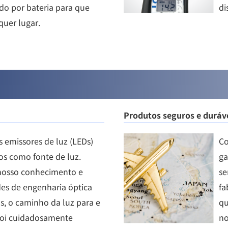
do por bateria para que
di
quer lugar.
Produtos seguros e duráv
 emissores de luz (LEDs)
Co
os como fonte de luz.
ga
osso conhecimento e
se
des de engenharia óptica
fa
s, o caminho da luz para e
qu
 foi cuidadosamente
no