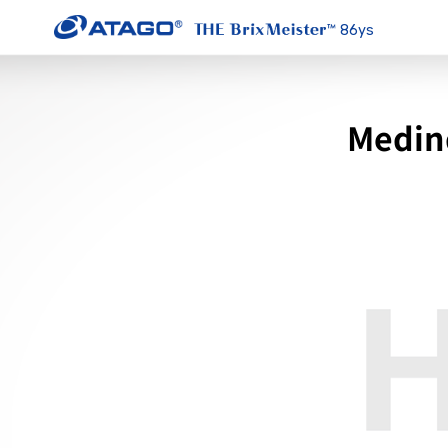
86ys
Medind