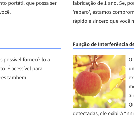
to portátil que possa ser
fabricação de 1 ano. Se, po
você.
'reparo', estamos comprom
rápido e sincero que você 
Função de Interferência de
 possível fornecê-lo a
O 
to. É acessível para
um
ares também.
ex
me
ai
Qu
detectadas, ele exibirá “nn