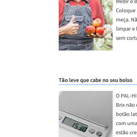
Medir o B
Coloque 
meça. Nã
limpar e
sem cort
Tão leve que cabe no seu bolso
O PAL-HI
Brix não
botão lat
com uma 
estão cre