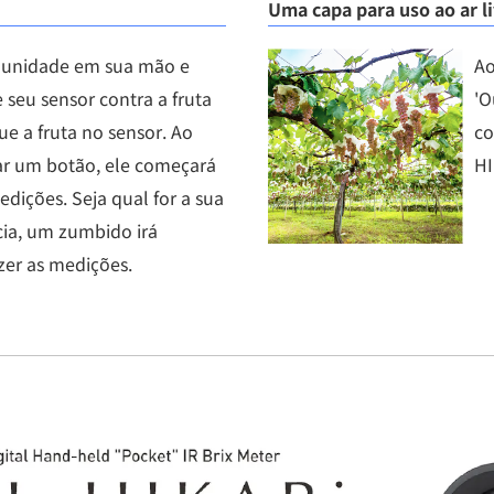
Uma capa para uso ao ar li
 unidade em sua mão e
Ao
 seu sensor contra a fruta
'O
e a fruta no sensor. Ao
co
ar um botão, ele começará
HI
edições. Seja qual for a sua
cia, um zumbido irá
zer as medições.