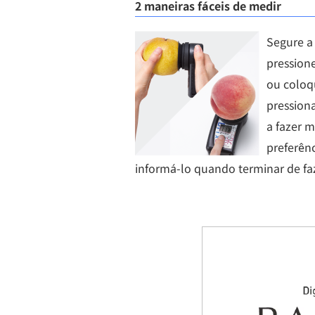
2 maneiras fáceis de medir
Segure a
pressione
ou coloqu
pression
a fazer m
preferên
informá-lo quando terminar de fa