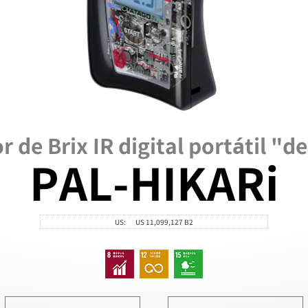
 de Brix IR digital portátil "d
PAL-HIKARi
US:
US 11,099,127 B2