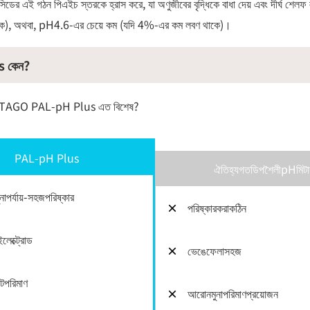
যাসিডের এই গঠন পিএইচ স্তরকে হ্রাস করে, যা অণুজীবের বৃদ্ধিকে বাধা দেয় এবং দীর্ঘ শে
াকে), অথবা, pH4.6-এর চেয়ে কম (যদি 4%-এর কম লবণ থাকে)।
 কেন?
েন ATAGO PAL-pH Plus এত বিশেষ?
PAL-pH Plus
ঐতিহ্যগতডিপশৈলীpHমিটা
মুনাপর্যায়-সহজপরিষ্কার
×
পরিষ্কারকরাকঠিন
লেক্ট্রোড
×
ভেঙেফেলাসহজ
টপরিমাণ
×
আরোনমুনাপরিমাণপ্রয়োজন