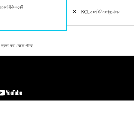
তরলবিনিময়নেই
×
KCLতরলবিনিময়প্রয়োজন
্রুত করা যেতে পারে!