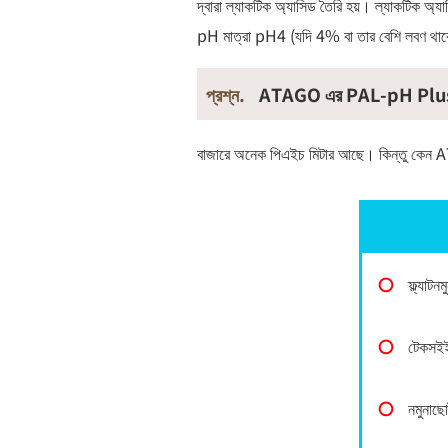
দ্বারা ল্যাকটিক অ্যাসিড তৈরি হয়। ল্যাকটিক অ্
pH মাত্রা pH4 (যদি 4% বা তার বেশি লবণ থ
প্রশ্ন.
ATAGO এর PAL-pH Plus
বাজারে অনেক পিএইচ মিটার আছে। কিন্তু ক
〇
ফ্ল্যাটন
〇
টেকসইই
〇
নমুনাছো