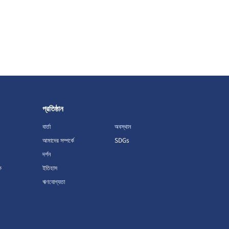
প্রতিষ্ঠান
বার্তা
অবস্থান
আমাদের সম্পর্কে
SDGs
দর্শন
ক
ইতিহাস
ঋণযোগ্যতা