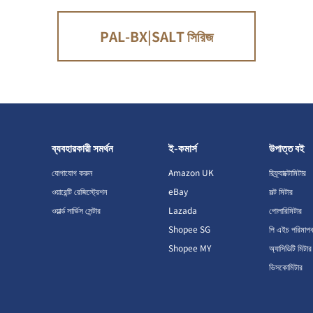
PAL-BX|SALT সিরিজ
ব্যবহারকারী সমর্থন
ই-কমার্স
উপাত্ত বই
যোগাযোগ করুন
Amazon UK
রিফ্র্যাক্টোমিটার
ওয়ারেন্টি রেজিস্ট্রেশন
eBay
সল্ট মিটার
ওয়ার্ল্ড সার্ভিস সেন্টার
Lazada
পোলারিমিটার
Shopee SG
পি এইচ পরিমাপ
Shopee MY
অ্যাসিডিটি মিটার
ভিসকোমিটার