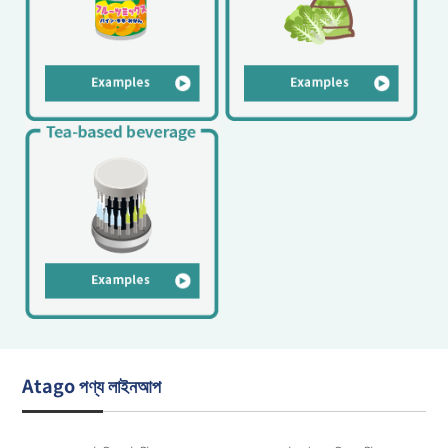
Atago পণ্য লাইনআপ