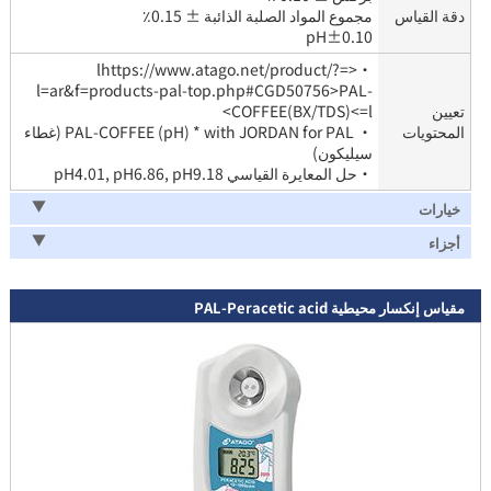
دقة القياس
مجموع المواد الصلبة الذائبة ± 0.15٪
pH±0.10
・<=lhttps://www.atago.net/product/?
l=ar&f=products-pal-top.php#CGD50756>PAL-
تعيين
COFFEE(BX/TDS)<=l>
المحتويات
・ PAL-COFFEE (pH) * with JORDAN for PAL (غطاء
سيليكون)
・حل المعايرة القياسي pH4.01, pH6.86, pH9.18
خيارات
أجزاء
مقياس إنكسار محيطية PAL-Peracetic acid