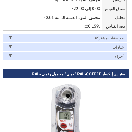
نطاق القياس
0.00 إلى 22.00٪
تحليل
مجموع المواد الصلبة الذائبة 0.01٪
دقة القياس
±0.15%
مواصفات مشتركة
خيارات
أجزاء
مقياس إنكسار PAL-COFFEE "جيبي" محمول رقمي PAL-
COFFEE(BX/TDS)