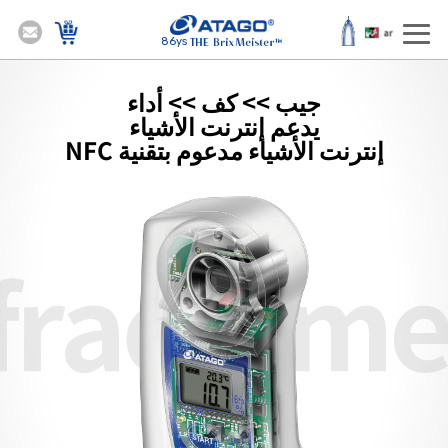
86ys
جيب >> كف >> أداء
يدعم إنترنت الأشياء
إنترنت الأشياء مدعوم بتقنية NFC