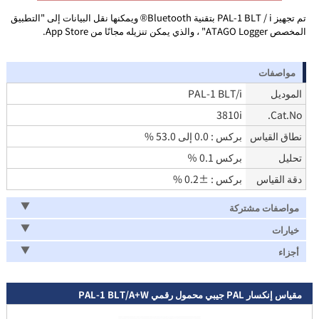
تم تجهيز PAL-1 BLT / i بتقنية Bluetooth® ويمكنها نقل البيانات إلى "التطبيق
المخصص ATAGO Logger" ، والذي يمكن تنزيله مجانًا من App Store.
مواصفات
الموديل
PAL-1 BLT/i
3810i
Cat.No.
نطاق القياس
بركس : 0.0 إلى 53.0 %
تحليل
بركس 0.1 ％
دقة القياس
بركس : ±0.2 %
مواصفات مشتركة
خيارات
أجزاء
مقياس إنكسار PAL جيبي محمول رقمي PAL-1 BLT/A+W