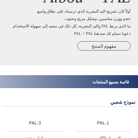
أولاً كان تشريح اليد البشرية الذي درسناه على نطاق واسع.
حجم ووزن مناسبين، وشكل مريح ونحيف،
ما الذي يربط PAL واليد البشرية، كل ذلك في سعيه إلى سهولة الاستخدام.
دعونا نسلم لك صديقنا PAL. = PAL
مفهوم المنتج
قائمة بجميع المنتجات
نموذج شعبي
PAL-3
PAL-1
الموديل الأكثر شعبية
أعلى دقة