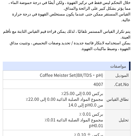
خلال التحكم ليس فقط في تركيز القهوة ، ولكن أيضًا في درجة حموضة الماء ،
مما يؤثر بشكل كبير على الرائحة والمذاق.
القياس المستقر ممكن حتى عندما يكون مستخلص القهوة في درجة حرارة
عالية.
يتم تكرار القياس المستمر تلقائيًا ، لذلك يمكن قراءة قيم القياس الثابتة مع تأقلم
العينة.
يمكن استخدامه لابتكار قائمة جديدة / تحديد وصفات التحميص ، وتثبيت مذاق
القهوة ، وضبط ماكينات القهوة.
مواصفات
الموديل
Coffee Meister Set(BX/TDS・pH)
4007
Cat.No.
بركس 0.00 إلى 25.00٪
نطاق القياس
مجموع المواد الصلبة الذائبة 0.00 إلى 22.00٪
من pH0.0 إلى 14.0
بركس 0.01 ٪
تحليل
مجموع المواد الصلبة الذائبة 0.01٪
pH0.01
بركس ± 0.10 ٪