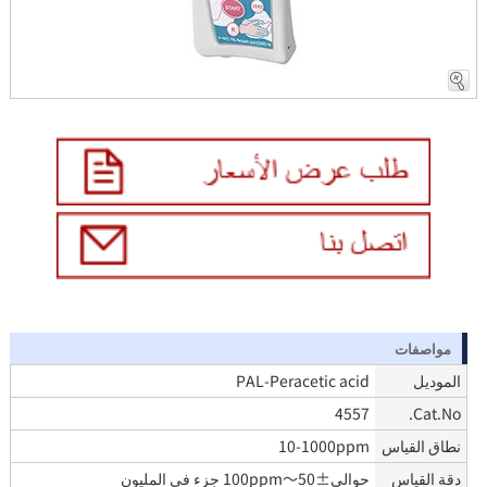
مواصفات
الموديل
PAL-Peracetic acid
4557
Cat.No.
نطاق القياس
10-1000ppm
دقة القياس
حوالي±50～100ppm جزء في المليون