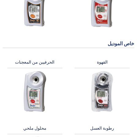
خاص الموديل
القهوة
الحرفيين من المعجنات
رطوبة العسل
محلول ملحي