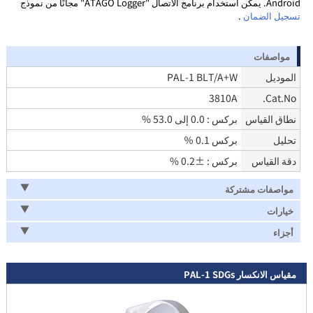
Android. يمكن استخدام برنامج الاتصال "ATAGO Logger" مجانًا من نموذج
تسجيل الضمان
.
مواصفات
الموديل
PAL-1 BLT/A+W
3810A
Cat.No.
نطاق القياس
بركس : 0.0 إلى 53.0 %
تحليل
بركس 0.1 ％
دقة القياس
بركس : ±0.2 %
مواصفات مشتركة
خيارات
أجزاء
مقياس الانكسار PAL-1 SDGs