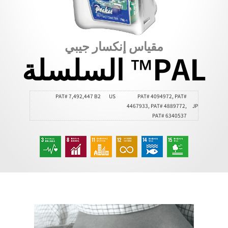
مقياس إنكسار جيبي
PAL™ السلسلة
PAT# 7,492,447 B2
US
PAT# 4094972, PAT#
4467933, PAT# 4889772,
JP
PAT# 6340537