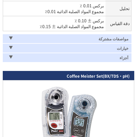
بركس 0.01 ٪
تحليل
مجموع المواد الصلبة الذائبة 0.01٪
بركس ± 0.10 ٪
دقة القياس
مجموع المواد الصلبة الذائبة ± 0.15٪
مواصفات مشتركة
خيارات
أجزاء
Coffee Meister Set(BX/TDS・pH)