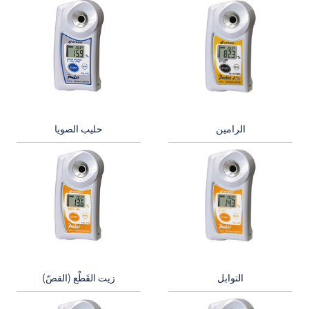
الرامين
حليب الصويا
التوابل
زيت القَطْع (القصّ)