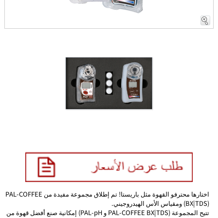
اختارها محترفو القهوة مثل باريستا! تم إطلاق مجموعة مفيدة من PAL-COFFEE
(BX|TDS) ومقياس الأس الهيدروجيني.
تتيح المجموعة (PAL-COFFEE BX|TDS و PAL-pH) إمكانية صنع أفضل قهوة من