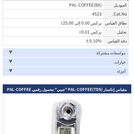
الموديل
PAL-COFFEE(BX)
4523
Cat.No.
نطاق القياس
بركس 0.00 إلى 25.00٪
تحليل
بركس 0.01٪
دقة القياس
±0.10%
مواصفات مشتركة
خيارات
أجزاء
مقياس إنكسار PAL-COFFEE(TDS) "جيبي" محمول رقمي PAL-COFFEE
(TDS)