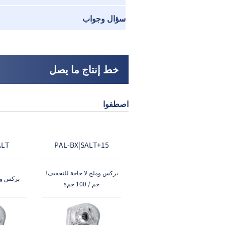
سؤال وجواب
خط إنتاج ما يصل
اصطفوا
ALT
PAL-BX|SALT+15
بركس وملح لا حاجة للتخفيف!
بركس وملح 
جم / 100 جمs