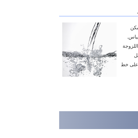
ماء (IP65) ، يمكن
ياس.
اللزوجة
مل
 على خط