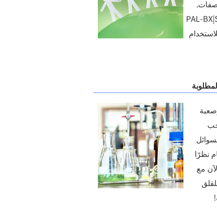
صفات.
الاستدامة ، PAL-BX|SALT
استخدام
لمطلوبة
صعبة
جب
لسوائل
 نظرًا
آن مع
لقلق
!