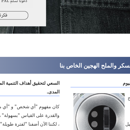
يوم
السعي لتحقيق أهداف التنمية ال
المدى.
ج
كان مفهوم "أي شخص" و "أي م
والقدرة على القياس "بسهولة" هو
يل
، لكننا الآن أضفنا "لفترة طويلة"