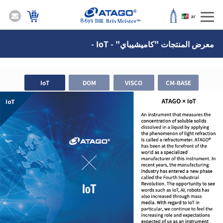
86ys
معرض المنتجات "كاميشيباي" - IoT -
IoT
DOM
VISCO
CM-BASE