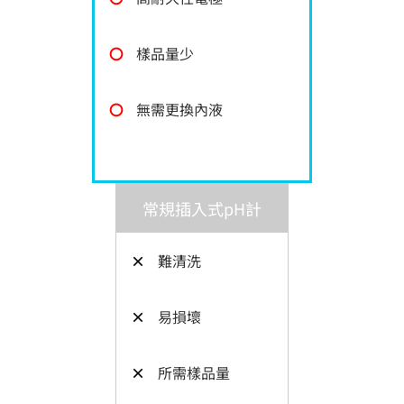
〇
樣品量少
〇
無需更換內液
常規插入式pH計
×
難清洗
×
易損壞
×
所需樣品量