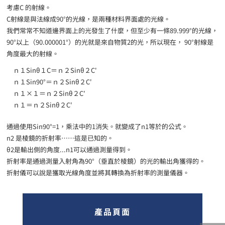
考慮C 的射線。
C射線是與法線成90°的光線，是兩種材料界面處的光線。
我們常常不知道邊界面上的光發生了什麼，但至少有一條89.999°的光線，
90°以上（90.000001°）的光就是來自物質2的光，所以現在， 90°射線是
角度最大的射線。
ｎ１Sinθ１C＝ｎ２Sinθ２C'
ｎ１Sin90°＝ｎ２Sinθ２C'
ｎ１×１＝ｎ２Sinθ２C'
ｎ１＝ｎ２Sinθ２C'
通過使用Sin90°=1，乘法中的1消失。就變成了n1等於的公式。
n2 是棱鏡的折射率……這是已知的。
θ2是輸出側的角度...n1可以通過測量得到。
折射率是通過測量入射角為90°（垂直於棱鏡）的光的輸出角獲得的。
折射儀可以說是獲取光線角度並將其轉換為折射率的測量儀器。
產品頁面