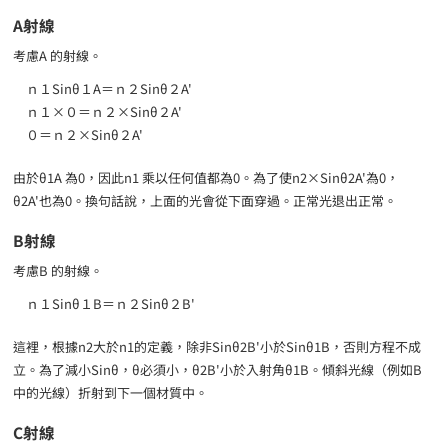
A射線
考慮A 的射線。
ｎ１Sinθ１A＝ｎ２Sinθ２A'
ｎ１×０＝ｎ２×Sinθ２A'
０＝ｎ２×Sinθ２A'
由於θ1A 為0，因此n1 乘以任何值都為0。為了使n2×Sinθ2A'為0，
θ2A'也為0。換句話說，上面的光會從下面穿過。正常光退出正常。
B射線
考慮B 的射線。
ｎ１Sinθ１B＝ｎ２Sinθ２B'
這裡，根據n2大於n1的定義，除非Sinθ2B'小於Sinθ1B，否則方程不成
立。為了減小Sinθ，θ必須小，θ2B'小於入射角θ1B。傾斜光線（例如B
中的光線）折射到下一個材質中。
C射線