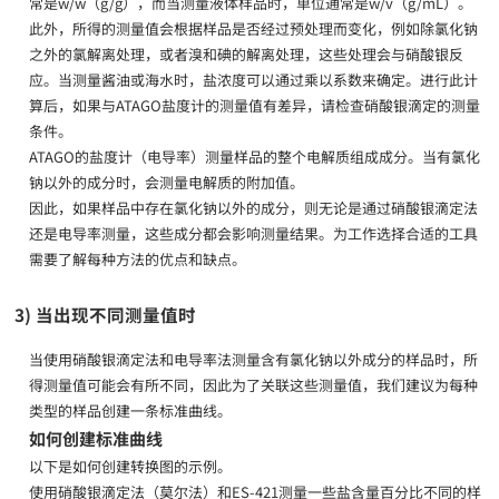
常是w/w（g/g），而当测量液体样品时，单位通常是w/v（g/mL）。
此外，所得的测量值会根据样品是否经过预处理而变化，例如除氯化钠
之外的氯解离处理，或者溴和碘的解离处理，这些处理会与硝酸银反
应。当测量酱油或海水时，盐浓度可以通过乘以系数来确定。进行此计
算后，如果与ATAGO盐度计的测量值有差异，请检查硝酸银滴定的测量
条件。
ATAGO的盐度计（电导率）测量样品的整个电解质组成成分。当有氯化
钠以外的成分时，会测量电解质的附加值。
因此，如果样品中存在氯化钠以外的成分，则无论是通过硝酸银滴定法
还是电导率测量，这些成分都会影响测量结果。为工作选择合适的工具
需要了解每种方法的优点和缺点。
3) 当出现不同测量值时
当使用硝酸银滴定法和电导率法测量含有氯化钠以外成分的样品时，所
得测量值可能会有所不同，因此为了关联这些测量值，我们建议为每种
类型的样品创建一条标准曲线。
如何创建标准曲线
以下是如何创建转换图的示例。
使用硝酸银滴定法（莫尔法）和ES-421测量一些盐含量百分比不同的样