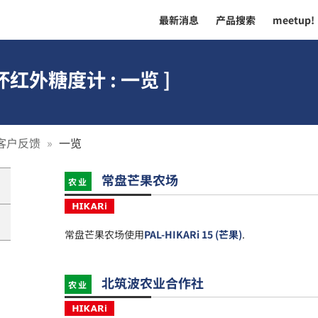
最新消息
产品搜索
meetup!
红外糖度计 : 一览 ]
客户反馈
一览
常盘芒果农场
农业
常盘芒果农场使用
PAL-HIKARi 15 (芒果)
.
北筑波农业合作社
农业