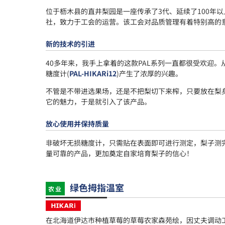
位于枥木县的直井梨园是一座传承了3代、延续了100年
社，致力于工会的运营。该工会对品质管理有着特别高的
新的技术的引进
40多年来，我手上拿着的这款PAL系列一直都很受欢迎。
糖度计(
PAL-HIKARi12
)产生了浓厚的兴趣。
不管是不带进选果场，还是不把梨切下来榨，只要放在梨
它的魅力，于是就引入了该产品。
放心使用并保持质量
非破坏无损糖度计，只需贴在表面即可进行测定，梨子测
量可靠的产品，更加奠定自家培育梨子的信心！
绿色拇指温室
农业
在北海道伊达市种植草莓的草莓农家森苑绘，因丈夫调动