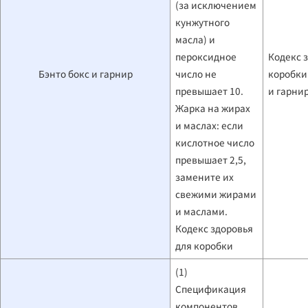
(за исключением
кунжутного
масла) и
пероксидное
Кодекс 
Бэнто бокс и гарнир
число не
коробки
превышает 10.
и гарни
Жарка на жирах
и маслах: если
кислотное число
превышает 2,5,
замените их
свежими жирами
и маслами.
Кодекс здоровья
для коробки
(1)
Спецификация
компонентов