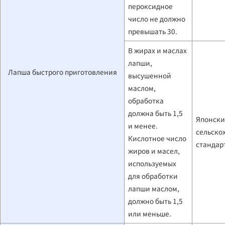
пероксидное
число не должно
превышать 30.
В жирах и маслах
лапши,
Лапша быстрого приготовления
высушенной
маслом,
обработка
должна быть 1,5
Японск
и менее.
сельско
Кислотное число
стандар
жиров и масел,
используемых
для обработки
лапши маслом,
должно быть 1,5
или меньше.