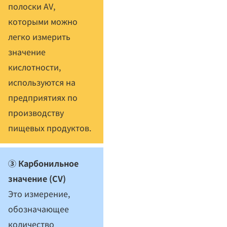
полоски AV,
которыми можно
легко измерить
значение
кислотности,
используются на
предприятиях по
производству
пищевых продуктов.
③ Карбонильное
значение (CV)
Это измерение,
обозначающее
количество