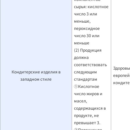
сырья: кислотное
число 3 или
меньше,
пероксидное
число 30 или
меньше
(2) Продукция
должна
соответствовать
Здоровы
Кондитерские изделия в
следующим
европей
западном стиле
стандартам
кондите
①Кислотное
число жиров и
масел,
содержащихся в
продукте, не
превышает 3.
②Перекисное