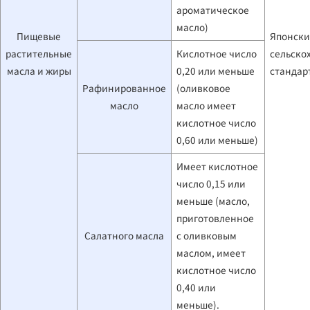
ароматическое
масло)
Пищевые
Японск
растительные
Кислотное число
сельско
масла и жиры
0,20 или меньше
стандар
Рафинированное
(оливковое
масло
масло имеет
кислотное число
0,60 или меньше)
Имеет кислотное
число 0,15 или
меньше (масло,
приготовленное
Салатного масла
с оливковым
маслом, имеет
кислотное число
0,40 или
меньше).