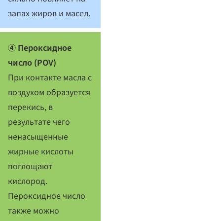
запах жиров и масел.
④ Пероксидное
число (POV)
При контакте масла с
воздухом образуется
перекись, в
результате чего
ненасыщенные
жирные кислоты
поглощают
кислород.
Пероксидное число
также можно