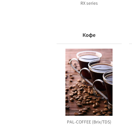
RX series
Кофе
PAL-COFFEE (Brix/TDS)