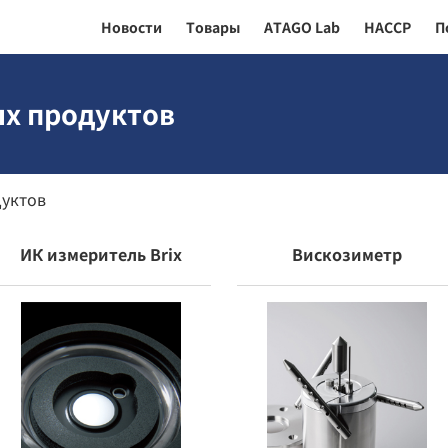
Новости
Товары
ATAGO Lab
HACCP
П
ых продуктов
дуктов
ИК измеритель Brix
Вискозиметр