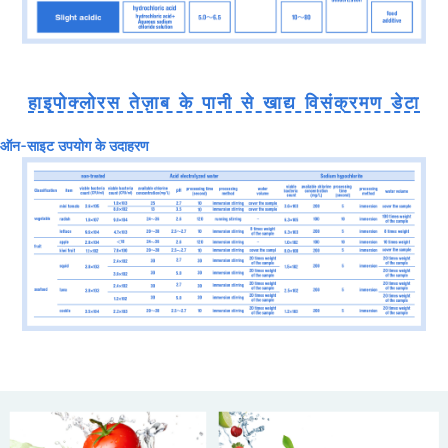
हाइपोक्लोरस तेज़ाब के पानी से खाद्य विसंक्रमण डेटा
ऑन-साइट उपयोग के उदाहरण