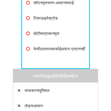
〇
फ्लैटनमूनाचरण-आसानसफाई
〇
टिकाऊइलेक्ट्रोड
〇
छोटीमात्राकानमूना
〇
केसीएलतरलकाकोईआदान-प्रदाननहीं
पारंपरिकडुबकीशैलीपीएचमीटर
×
साफकरनामुश्किल
×
तोड़नाआसान