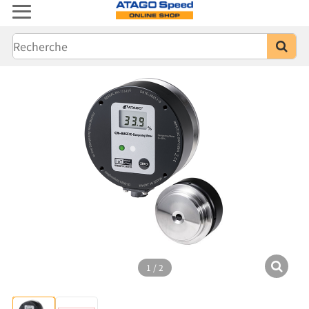
1
/
2