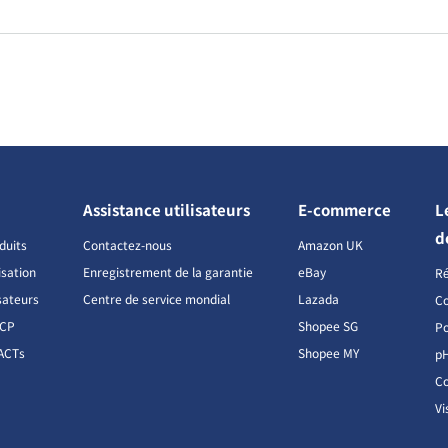
Assistance utilisateurs
E-commerce
L
d
duits
Contactez-nous
Amazon UK
isation
Enregistrement de la garantie
eBay
R
sateurs
Centre de service mondial
Lazada
Co
CCP
Shopee SG
Po
ACTs
Shopee MY
p
Co
Vi