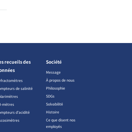
es recueils des
Société
onnées
Message
À propos de nous
éfractomètres
Philosophie
mpteurs de salinité
SDGs
larimètres
Solvabilité
H-mètres
Histoire
mpteurs d'acidité
Ce que disent nos
scosimètres
employés