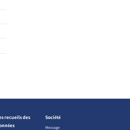
es recueils des
Société
onnées
Message