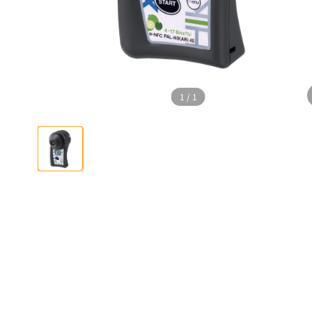
1
/
1