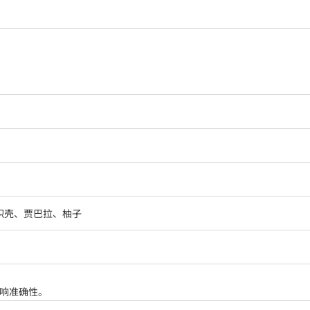
枳壳、贾巴拉、柚子
影响准确性。