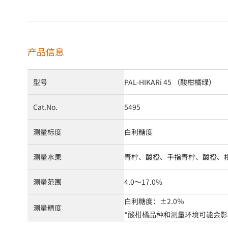
产品信息
型号
PAL-HIKARi 45 （酸柑橘绿）
Cat.No.
5495
测量标度
白利糖度
测量水果
青柠、酸橙、手指青柠、酸橙、
测量范围
4.0～17.0%
白利糖度：±2.0％
测量精度
*酸柑橘品种和测量环境可能会