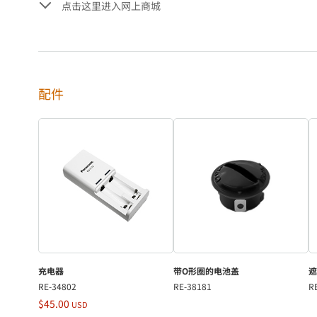
点击这里进入网上商城
配件
充电器
带O形圈的电池盖
遮
RE-34802
RE-38181
R
$45.00
USD