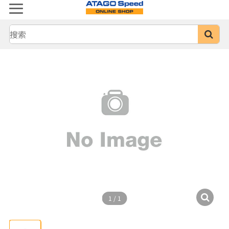
1
/
1