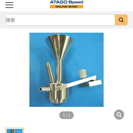
1
/
1