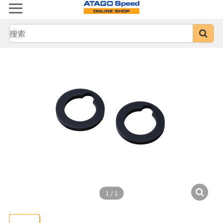
1
/
1