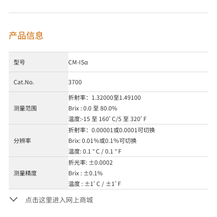
产品信息
型号
CM-ISα
Cat.No.
3700
折射率：1.32000至1.49100
测量范围
Brix : 0.0 至 80.0%
温度:-15 至 160ﾟC/5 至 320ﾟF
折射率：0.00001或0.0001可切换
分辨率
Brix: 0.01％或0.1％可切换
温度: 0.1 ° C / 0.1 ° F
折光率: ±0.0002
测量精度
Brix : ±0.1%
温度 : ±1ﾟC / ±1ﾟF
点击这里进入网上商城