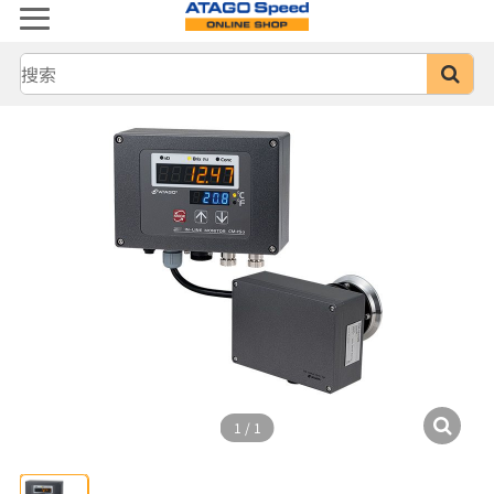
1
/
1